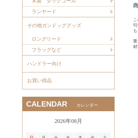
木製 ダックコール
ランヤード
こ
匂
その他ガンドッググッズ
も
ロングリード
重
材
フラッグなど
ハンドラー向け
お買い得品
CALENDAR
カレンダー
2026年08月
日
月
火
水
木
金
土