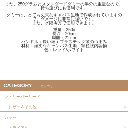
また、250グラムとスタンダードダミーの半分の重量なので、
持ち運びにも便利です。
ダミーは、とても丈夫なキャバス生地で作成されていますの
で、ダメージに非常に強いです。
また、水陸両方で使用できます。
重量：250g
長さ：20cm
周囲：21 cm
ハンドル：長い紐＋プラスチック製のつまみ
材料：頑丈なキャンバス生地、顆粒状内容物
色：レッド/ホワイト
CATEGORY
カテゴリー
レトリーバーリード
レザー＆その他
カラー
トライアル