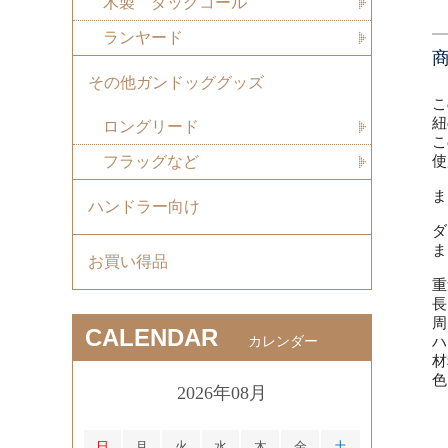
木製 ダックコール
ランヤード
その他ガンドッググッズ
こ
紐
ロングリード
こ
フラッグなど
使
ま
ハンドラー向け
ダ
ま
お買い得品
重
長
周
CALENDAR
カレンダー
ハ
材
色
2026年08月
日
月
火
水
木
金
土